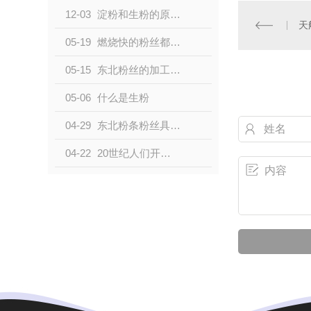
12-03
淀粉和生粉的原材料不同
天
05-19
燃烧快的粉丝都是用塑料做的吗
05-15
东北粉丝的加工问题都有哪些
05-06
什么是生粉
04-29
东北粉条粉丝具有悠久的历史，其中粉条是指丝经达到一定标准，称之为粉条。
04-22
20世纪人们开始实行大健康，其中食用马铃薯对身体的消化系统有所帮助。