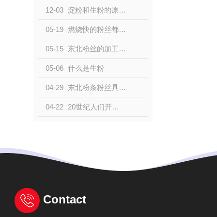
12-03
淀粉和生粉的原材料不同
05-19
燃烧快的粉丝都是用塑料做的吗
05-15
东北粉丝的加工问题都有哪些
05-06
什么是生粉
04-29
东北粉条粉丝具有悠久的历史，其中粉条是指丝经达到一定标准，称之为粉条。
04-22
20世纪人们开始实行大健康，其中食用马铃薯对身体的消化系统有所帮助。
Contact